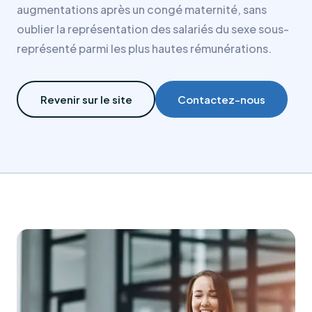
augmentations après un congé maternité, sans
énergétique
oublier la représentation des salariés du sexe sous-
SERVICES & OFFRES
représenté parmi les plus hautes rémunérations.
PILOT
Plateforme
de
Revenir sur le site
Contactez-nous
pilotage
énergétique
&
conformité
Décret
Tertiaire
Offre
Solaire
Photovoltaïque
en
toiture
et
au
sol,
ombrières,
bornes