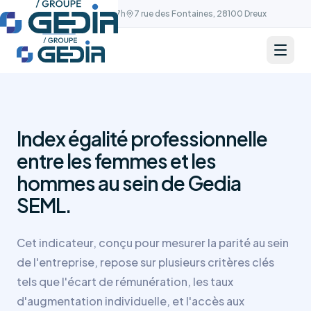
Aller au contenu principal
d'électricité
Lun–Ven 9h-12h / 13h-17h
7 rue des Fontaines, 28100 Dreux
et
de
gaz
GEDIA
Énergies
Nouvelles
Production
d’énergie
Index égalité professionnelle
verte
entre les femmes et les
GEDIA
hommes au sein de Gedia
Territoire
Fournisseur
SEML.
local
d'énergie
Cet indicateur, conçu pour mesurer la parité au sein
GEDIA
de l'entreprise, repose sur plusieurs critères clés
Innovation
Smart
tels que l'écart de rémunération, les taux
Bientôt
grids
d'augmentation individuelle, et l'accès aux
&
intelligence