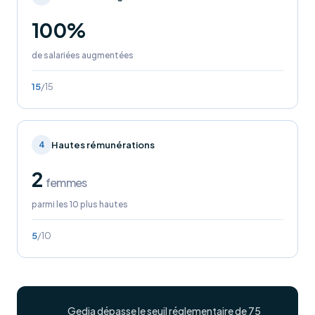
100%
de salariées augmentées
15
/15
Hautes rémunérations
4
2
femmes
parmi les 10 plus hautes
5
/10
Gedia dépasse le seuil réglementaire de 75